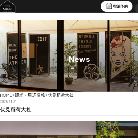
宿泊予約
News
ニュース
>
>
HOME
観光・周辺情報
伏見稲荷大社
2025.11.21
伏見稲荷大社