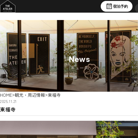
宿泊予約
News
ニュース
>
>
HOME
観光・周辺情報
東福寺
2025.11.21
東福寺