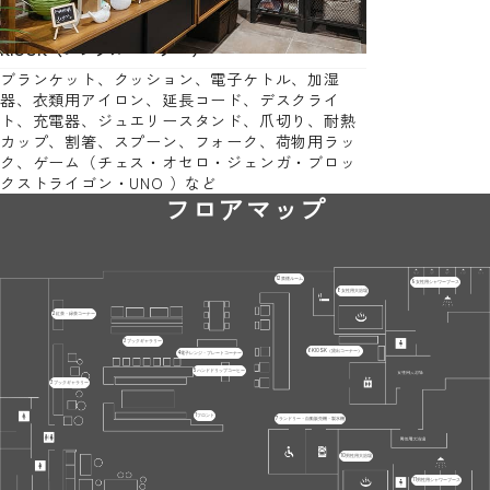
KIOSK（レンタルコーナー）
ブランケット、クッション、電子ケトル、加湿
器、衣類用アイロン、延長コード、デスクライ
ト、充電器、ジュエリースタンド、爪切り、耐熱
カップ、割箸、スプーン、フォーク、荷物用ラッ
ク、ゲーム（チェス・オセロ・ジェンガ・ブロッ
クストライゴン・UNO ）など
フロアマップ
12
禁煙ルーム
9
女性用シャワーブース
8
女性用大浴場
2
紅茶・緑茶コーナー
3
ブックギャラリー
6
KIOSK（貸出コーナー）
4
電子レンジ・プレートコーナー
5
ハンドドリップコーヒー
3
ブックギャラリー
1
フロント
7
ランドリー・自動販売機・製氷機
10
男性用大浴場
11
男性用シャワーブース