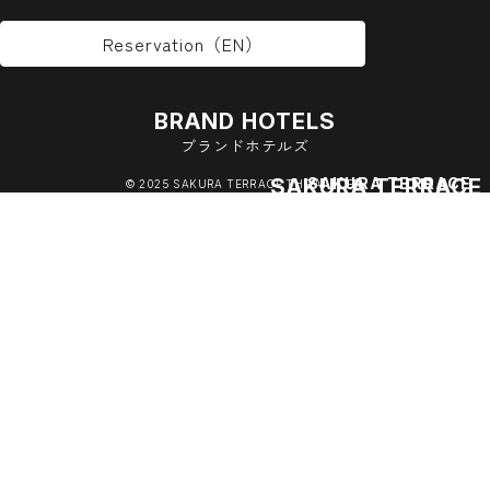
Reservation（EN）
BRAND HOTELS
ブランドホテルズ
SAKURA TERRACE
SAKURA TERRACE
© 2025 SAKURA TERRACE THE ATELIER.
THE GALLERY
ゆったりとした空間で滞在を楽しむホ
住むように泊まる、新しい京都の旅を